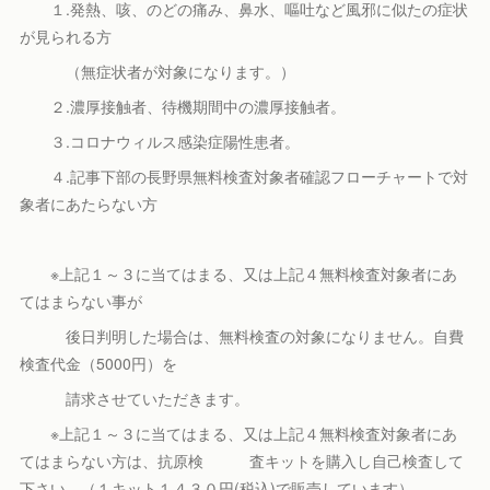
１.発熱、咳、のどの痛み、鼻水、嘔吐など風邪に似たの症状
が見られる方
（無症状者が対象になります。）
２.濃厚接触者、待機期間中の濃厚接触者。
３.コロナウィルス感染症陽性患者。
４.記事下部の長野県無料検査対象者確認フローチャートで対
象者にあたらない方
※上記１～３に当てはまる、又は上記４無料検査対象者にあ
てはまらない事が
後日判明した場合は、無料検査の対象になりません。自費
検査代金（5000円）を
請求させていただきます。
※上記１～３に当てはまる、又は上記４無料検査対象者にあ
てはまらない方は、抗原検 査キットを購入し自己検査して
下さい。（１キット１４３０円(税込)で販売しています）